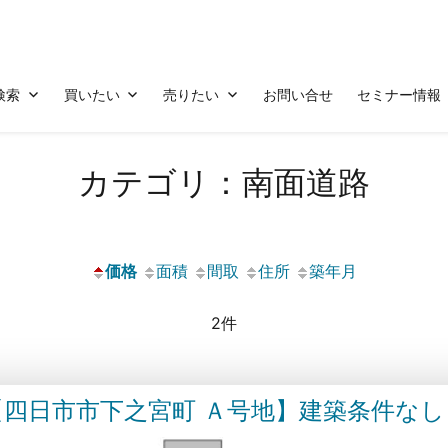
検索
買いたい
売りたい
お問い合せ
セミナー情報
カテゴリ：南面道路
価格
面積
間取
住所
築年月
2件
【四日市市下之宮町 Ａ号地】建築条件なし