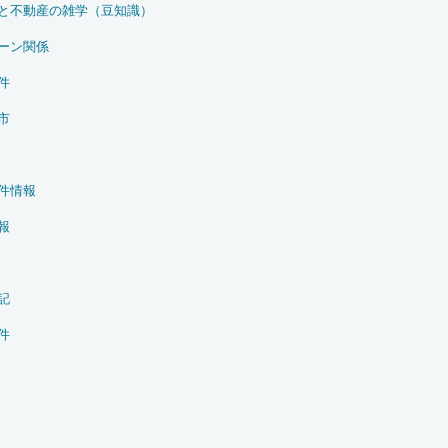
と不動産の雑学（豆知識）
ーン関係
件
市
件情報
報
記
件