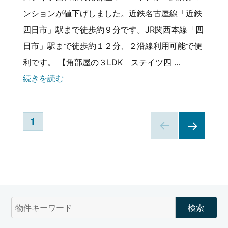
ンションが値下げしました。近鉄名古屋線「近鉄
四日市」駅まで徒歩約９分です。JR関西本線「四
日市」駅まで徒歩約１２分、２沿線利用可能で便
利です。 【角部屋の３LDK ステイツ四 …
続きを読む
投
1
稿
NEX
T
の
PAG
E
ペ
ー