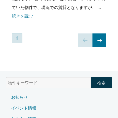
ていた物件で、現況での賃貸となりますが、 …
続きを読む
投
1
稿
NEX
T
の
PAG
E
ペ
ー
ジ
お知らせ
送
イベント情報
り