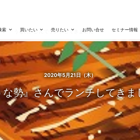
検索
買いたい
売りたい
お問い合せ
セミナー情報
『うな勢』さんでランチしてきました
2020年5月21日（木）
うな勢』さんでランチしてきま