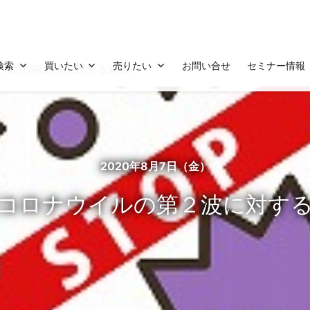
検索
買いたい
売りたい
お問い合せ
セミナー情報
イルの第２波に対する対策
2020年8月7日（金）
コロナウイルの第２波に対す