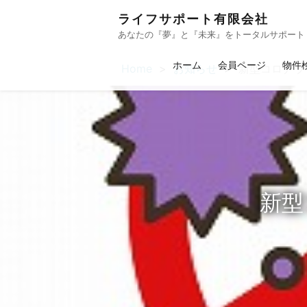
ライフサポート有限会社
あなたの『夢』と『未来』をトータルサポート
ホーム
会員ページ
物件
Home
お知らせ
新型コロナウ
新型