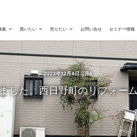
検索
買いたい
売りたい
お問い合せ
セミナー情報
た。西日野町のリフォーム済み住宅
2023年12月4日（月）
ました。西日野町のリフォー