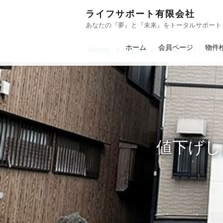
ライフサポート有限会社
あなたの『夢』と『未来』をトータルサポート
ホーム
会員ページ
物件
Home
お知らせ
値下げしまし
値下げし